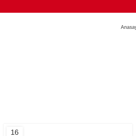
Anasa
g Archives: Ta
HOME
POSTS TAGGED "TABLE"
DECORATION
16