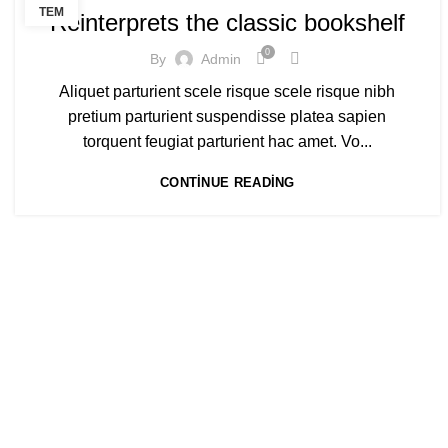
TEM
Reinterprets the classic bookshelf
0
By
Admin
Aliquet parturient scele risque scele risque nibh
pretium parturient suspendisse platea sapien
torquent feugiat parturient hac amet. Vo...
CONTINUE READING