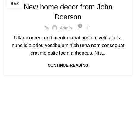
HAZ
New home decor from John
Doerson
0
By
Admin
Ullamcorper condimentum erat pretium velit at ut a
nunc id a adeu vestibulum nibh urna nam consequat
erat molestie lacinia rhoncus. Nis...
CONTINUE READING