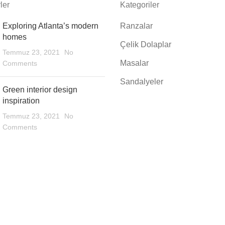
ler
Kategoriler
Exploring Atlanta’s modern
Ranzalar
homes
Çelik Dolaplar
Temmuz 23, 2021
No
Masalar
Comments
Sandalyeler
Green interior design
inspiration
Temmuz 23, 2021
No
Comments